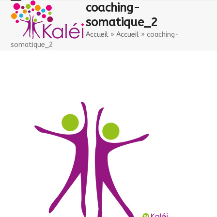
Skip
Open
Close
coaching-
to
somatique_2
mobile
mobile
content
Accueil
»
Accueil
»
coaching-
menu
menu
somatique_2