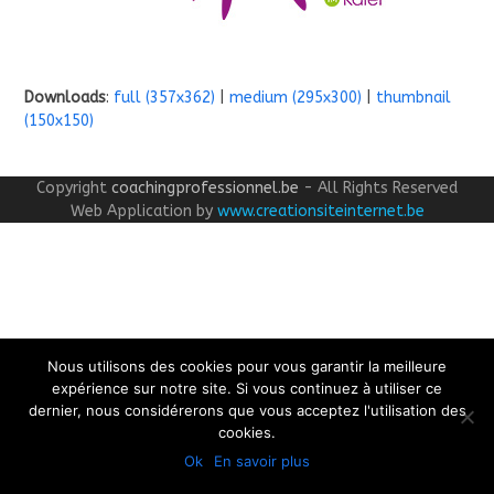
Downloads
:
full (357x362)
|
medium (295x300)
|
thumbnail
(150x150)
Copyright
coachingprofessionnel.be
- All Rights Reserved
Web Application by
www.creationsiteinternet.be
Nous utilisons des cookies pour vous garantir la meilleure
expérience sur notre site. Si vous continuez à utiliser ce
dernier, nous considérerons que vous acceptez l'utilisation des
cookies.
Ok
En savoir plus