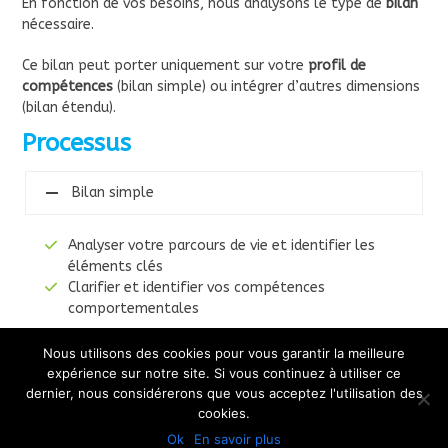
En fonction de vos besoins, nous analysons le type de
bilan
nécessaire.
Ce bilan peut porter uniquement sur votre
profil de
compétences
(bilan simple) ou intégrer d’autres dimensions
(bilan étendu).
Processus
Bilan simple
Analyser votre parcours de vie et identifier les
éléments clés
Clarifier et identifier vos compétences
comportementales
Nous utilisons des cookies pour vous garantir la meilleure
Bilan étendu
expérience sur notre site. Si vous continuez à utiliser ce
dernier, nous considérerons que vous acceptez l'utilisation des
Me contacter
cookies.
Copyright
coachingprofessionnel.be
- All Rights Reserved
Ok
En savoir plus