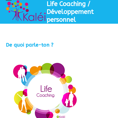
Skip
Life Coaching /
Open
Close
to
Développement
mobile
mobile
content
personnel
menu
menu
De quoi parle-ton ?