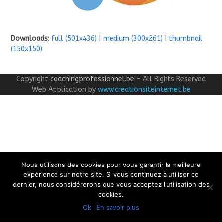
Downloads
:
full (501x436)
|
medium (300x261)
|
thumbnail
(150x150)
Copyright
coachingprofessionnel.be
- All Rights Reserved
Web Application by
www.creationsiteinternet.be
Nous utilisons des cookies pour vous garantir la meilleure
expérience sur notre site. Si vous continuez à utiliser ce
dernier, nous considérerons que vous acceptez l'utilisation des
cookies.
Ok
En savoir plus