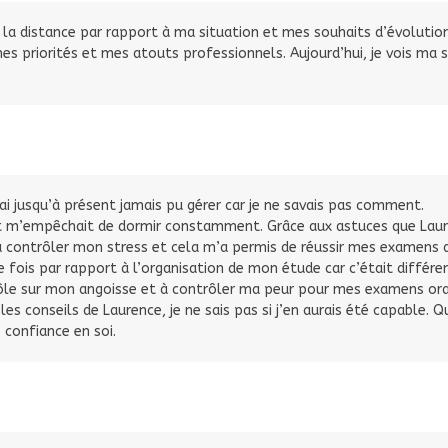
 la distance par rapport à ma situation et mes souhaits d’évoluti
mes priorités et mes atouts professionnels. Aujourd’hui, je vois ma s
’ai jusqu’à présent jamais pu gérer car je ne savais pas comment.
t m’empêchait de dormir constamment. Grâce aux astuces que Laure
 contrôler mon stress et cela m’a permis de réussir mes examens d
 fois par rapport à l’organisation de mon étude car c’était différe
ôle sur mon angoisse et à contrôler ma peur pour mes examens oraux c
s conseils de Laurence, je ne sais pas si j’en aurais été capable. Q
 confiance en soi.