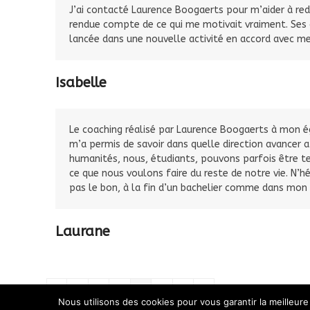
J’ai contacté Laurence Boogaerts pour m’aider à redéf
rendue compte de ce qui me motivait vraiment. Ses c
lancée dans une nouvelle activité en accord avec me
Isabelle
Le coaching réalisé par Laurence Boogaerts à mon ég
m’a permis de savoir dans quelle direction avancer af
humanités, nous, étudiants, pouvons parfois être t
ce que nous voulons faire du reste de notre vie. N’h
pas le bon, à la fin d’un bachelier comme dans mon
Laurane
Précédent
Page
Page
Page
Page
Page
Page
Suivant
1
2
3
4
5
6
Nous utilisons des cookies pour vous garantir la meilleure