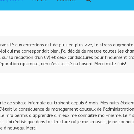
vosité aux entretiens est de plus en plus vive, le stress augmente,
ploi qui me correspondait bien, j’ai décidé de mettre toutes les ch
 1 sur la rédaction d’un CV) et deux candidatures pour finalement t
aration optimale, rien n’est laissé au hasard. Merci mille fois!
sorte de spirale infernale qui trainant depuis 6 mois. Mes nuits étai
 C’était la conséquence du management douteux de l’administration p
Elle m’a permis d’apprendre à mieux me connaitre moi-même. Le « souc
 J’ai réalisé que dans la structure où je me trouvais, je ne connaitra
 à nouveau. Merci.