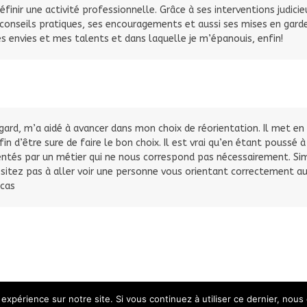
inir une activité professionnelle. Grâce à ses interventions judicie
onseils pratiques, ses encouragements et aussi ses mises en garde 
s envies et mes talents et dans laquelle je m’épanouis, enfin!
ard, m’a aidé à avancer dans mon choix de réorientation. Il met en 
in d’être sure de faire le bon choix. Il est vrai qu’en étant poussé
entés par un métier qui ne nous correspond pas nécessairement. Si
ésitez pas à aller voir une personne vous orientant correctement a
 cas
 expérience sur notre site. Si vous continuez à utiliser ce dernier, nous