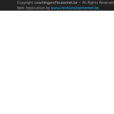
Copyright
coachingprofessionnel.be
- All Rights Reserve
post:
Web Application by
www.creationsiteinternet.be