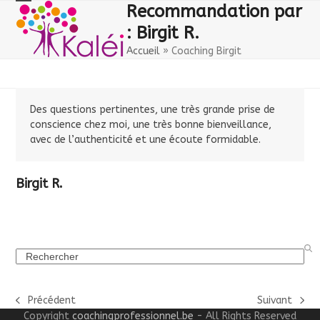
Skip
Open
Close
Recommandation par
to
: Birgit R.
mobile
mobile
content
Accueil
»
Coaching Birgit
menu
menu
Des questions pertinentes, une très grande prise de
conscience chez moi, une très bonne bienveillance,
avec de l’authenticité et une écoute formidable.
Birgit R.
Search
Précédent
Suivant
previous
next
Copyright
coachingprofessionnel.be
- All Rights Reserved