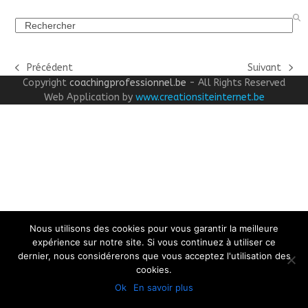
Search
Précédent
Suivant
previous
next
Copyright
coachingprofessionnel.be
- All Rights Reserved
post:
post:
Web Application by
www.creationsiteinternet.be
Nous utilisons des cookies pour vous garantir la meilleure
expérience sur notre site. Si vous continuez à utiliser ce
dernier, nous considérerons que vous acceptez l'utilisation des
cookies.
Ok
En savoir plus