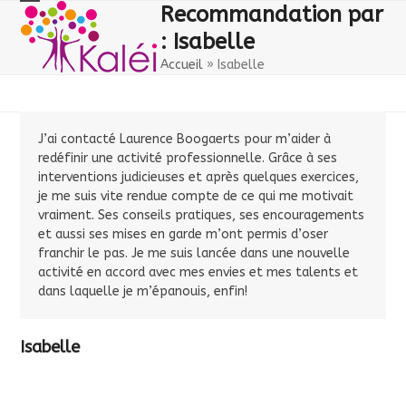
Skip
Open
Close
Recommandation par
to
: Isabelle
mobile
mobile
content
Accueil
»
Isabelle
menu
menu
J’ai contacté Laurence Boogaerts pour m’aider à
redéfinir une activité professionnelle. Grâce à ses
interventions judicieuses et après quelques exercices,
je me suis vite rendue compte de ce qui me motivait
vraiment. Ses conseils pratiques, ses encouragements
et aussi ses mises en garde m’ont permis d’oser
franchir le pas. Je me suis lancée dans une nouvelle
activité en accord avec mes envies et mes talents et
dans laquelle je m’épanouis, enfin!
Isabelle