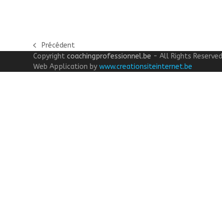
Précédent
previous
Copyright
coachingprofessionnel.be
- All Rights Reserve
post:
Web Application by
www.creationsiteinternet.be