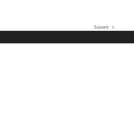
Suivant
next
post: