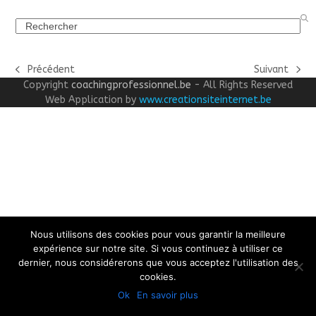
Search
Précédent
Suivant
previous
next
Copyright
coachingprofessionnel.be
- All Rights Reserved
post:
post:
Web Application by
www.creationsiteinternet.be
Nous utilisons des cookies pour vous garantir la meilleure
expérience sur notre site. Si vous continuez à utiliser ce
dernier, nous considérerons que vous acceptez l'utilisation des
cookies.
Ok
En savoir plus