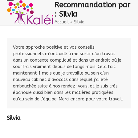
Skip
Open
Close
Recommandation par
to
: Silvia
mobile
mobile
content
Accueil
»
Silvia
menu
menu
Votre approche positive et vos conseils
professionnels m’ont aidé à me sortir d’un travail
dans un contexte compliqué et dans un endroit où je
souffrais vraiment depuis de longs mois. Cela fait
maintenant 1 mois que je travaille au sein d’un
nouveau cabinet d’avocats dans lequel j’ai été
embauchée suite à nos rendez-vous, et je suis très
épanouie aussi bien dans les matières pratiquées
qu’au sein de l’équipe. Merci encore pour votre travail.
Silvia