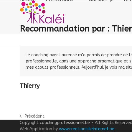
Skip
to
content
Recommandation par : Thier
Le coaching avec Laurence m’a permis de prendre de l
professionnelle, dans une approche pragmatique et str
mes atouts professionnels. Aujourd’hui, je vois ma sit
Thierry
Précédent
previous
Copyright
coachingprofessionnel.be
- All Rights Reserve
post:
Web Application by
www.creationsiteinternet.be