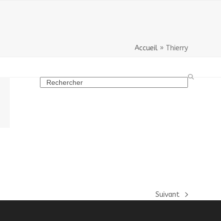
Accueil
»
Thierry
Search
Suivant
next
post: